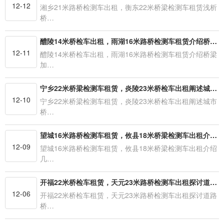
12-12
湘乡21米路桥检测车出租，衡东22米桥梁检测车租赁浅析
桥…
醴陵14米桥检车出租，雨湖16米路桥检测车租赁介绍桥梁加固具体方法
12-11
醴陵14米桥检车出租，雨湖16米路桥检测车租赁介绍桥梁
加…
宁乡22米桥梁检测车租赁，炎陵23米桥检车出租阐述城市桥梁病害类型与养护维修措施
12-10
宁乡22米桥梁检测车租赁，炎陵23米桥检车出租阐述城市
桥…
望城16米路桥检测车租赁，攸县18米桥梁检测车出租介绍几种提高道路桥梁现场施工技术的建议
12-09
望城16米路桥检测车租赁，攸县18米桥梁检测车出租介绍
几…
开福22米桥检车租赁，天元23米路桥检测车出租探讨道路桥梁的施工技术
12-06
开福22米桥检车租赁，天元23米路桥检测车出租探讨道路
桥…