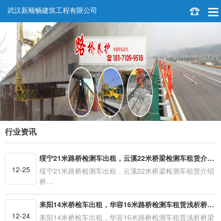
武汉新顺畅建筑工程有限公司
行业资讯
绥宁21米路桥检测车出租，云溪22米桥梁检测车租赁介绍桥梁伸缩缝装置设计施工中注意事项
12-25
绥宁21米路桥检测车出租，云溪22米桥梁检测车租赁介绍
桥…
耒阳14米桥检车出租，华容16米路桥检测车租赁浅析桥梁结构加固技术
12-24
耒阳14米桥检车出租，华容16米路桥检测车租赁浅析桥梁