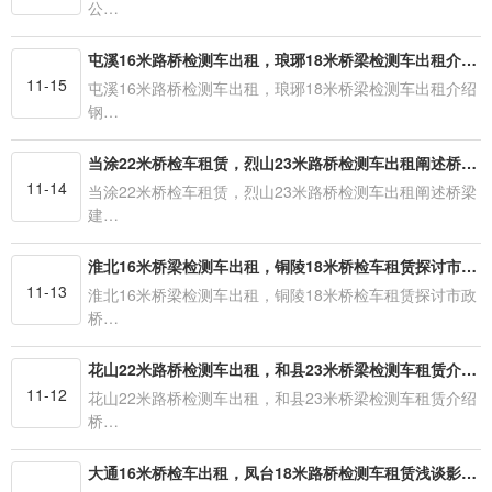
公…
屯溪16米路桥检测车出租，琅琊18米桥梁检测车出租介绍钢筋混凝土结构常用的加固方法
11-15
屯溪16米路桥检测车出租，琅琊18米桥梁检测车出租介绍
钢…
当涂22米桥检车租赁，烈山23米路桥检测车出租阐述桥梁建设工程病害检查及防治
11-14
当涂22米桥检车租赁，烈山23米路桥检测车出租阐述桥梁
建…
淮北16米桥梁检测车出租，铜陵18米桥检车租赁探讨市政桥梁工程常见缺陷的质量控制措施
11-13
淮北16米桥梁检测车出租，铜陵18米桥检车租赁探讨市政
桥…
花山22米路桥检测车出租，和县23米桥梁检测车租赁介绍桥梁施工裂缝的预防对策
11-12
花山22米路桥检测车出租，和县23米桥梁检测车租赁介绍
桥…
大通16米桥检车出租，凤台18米路桥检测车租赁浅谈影响桥梁施工中控制质量的因素