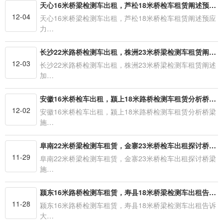
天心16米桥梁检测车出租，芦松18米桥检车租赁阐述预应力张拉施工技术在高架桥梁中的应用
12-04
天心16米桥梁检测车出租，芦松18米桥检车租赁阐述预应
力…
长沙22米路桥检测车出租，株洲23米桥梁检测车租赁阐述加强桥梁工程施工技术管理的要点
12-03
长沙22米路桥检测车出租，株洲23米桥梁检测车租赁阐述
加…
安徽16米桥检车出租，颍上18米路桥检测车租赁分析桥梁施工控制影响因素
12-02
安徽16米桥检车出租，颍上18米路桥检测车租赁分析桥梁
施…
阜南22米桥梁检测车租赁，金寨23米桥检车出租探讨桥梁施工过程中裂缝的预防对策
11-29
阜南22米桥梁检测车租赁，金寨23米桥检车出租探讨桥梁
施…
颍东16米路桥检测车租赁，寿县18米桥梁检测车出租告诉大家桥梁裂缝产生原因
11-28
颍东16米路桥检测车租赁，寿县18米桥梁检测车出租告诉
大…