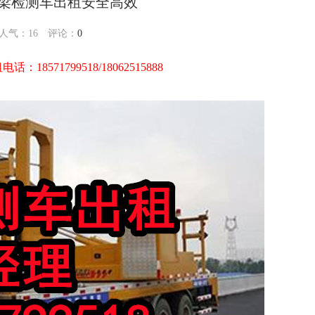
桥梁检测车出租安全高效
4 人气：
16
评论：
0
话：18571799518/18062515888