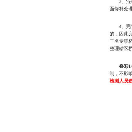
3、混凝
面修补处
4、完善
的，因此
干名专职
整理辖区
叠彩1
制，不影
检测人员