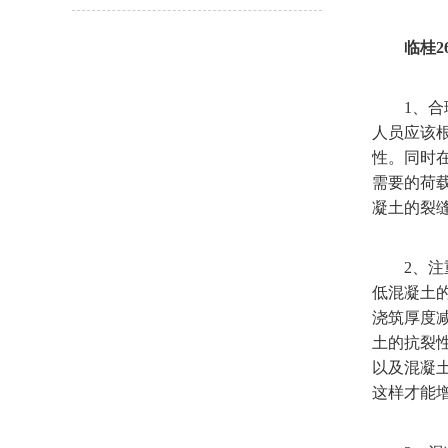
临桂2
1、合理
人员应该
性。同时
需要的荷
凝土的裂
2、注重
低混凝土
浇筑厚度
土的抗裂
以及混凝
这样才能