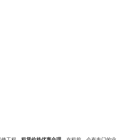
维修工程，
租赁价格优惠合理，
在租前，会有专门的业