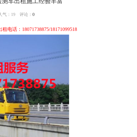
梁检测车出租施工经验丰富
 人气：
19
评论：
0
租电话：18071738875/18171099518