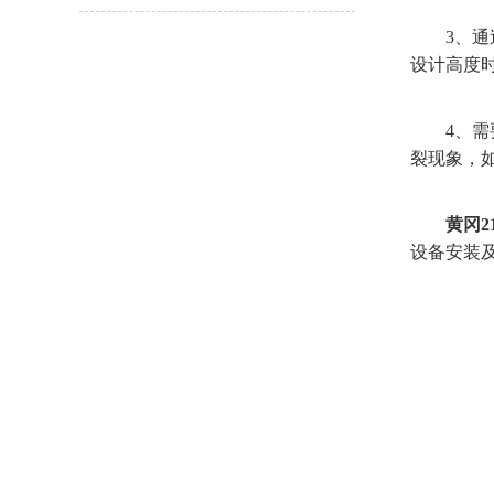
3、通过
设计高度
4、需要
裂现象，
黄冈2
设备安装