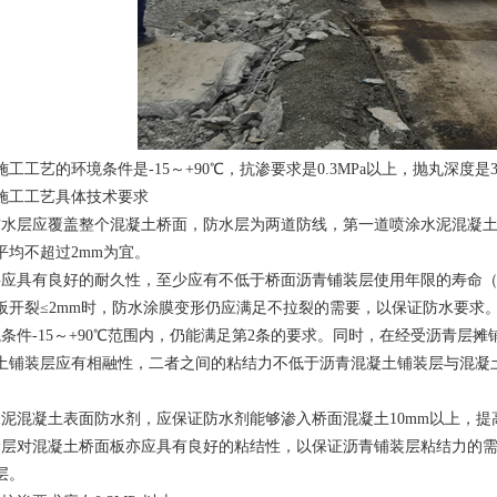
工工艺的环境条件是-15～+90℃，抗渗要求是0.3MPa以上，抛丸深度是3
施工工艺具体技术要求
防水层应覆盖整个混凝土桥面，防水层为两道防线，第一道喷涂水泥混凝
平均不超过2mm为宜。
层应具有良好的耐久性，至少应有不低于桥面沥青铺装层使用年限的寿命（
板开裂≤2mm时，防水涂膜变形仍应满足不拉裂的需要，以保证防水要求
境条件-15～+90℃范围内，仍能满足第2条的要求。同时，在经受沥青层
土铺装层应有相融性，二者之间的粘结力不低于沥青混凝土铺装层与混凝土桥面
。
泥混凝土表面防水剂，应保证防水剂能够渗入桥面混凝土10mm以上，提高混
涂层对混凝土桥面板亦应具有良好的粘结性，以保证沥青铺装层粘结力的
层。