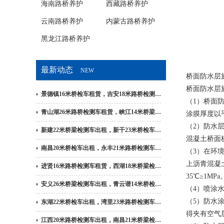
海南路桥养护
西藏路桥养护
云南路桥养护
内蒙古路桥养护
黑龙江路桥养护
最新动态
NEW
桥面防水层施
桥面防水层
景德镇16米桥检车租赁，吉安18米路桥检测…
（1）桥面
青山湖26米路桥检测车租赁，峡江14米桥梁…
涂膜厚度以
（2）防水
新建22米桥梁检测车出租，新干23米桥检车…
混凝土桥面
南昌20米桥检车出租，永丰21米路桥检测车…
（3）在环
上沥青混凝
进贤16米路桥检测车租赁，西湖18米桥梁检…
35℃≥1MPa
安义26米桥梁检测车出租，青云谱14米桥检…
（4）喷涂水
（5）防水
东湖22米桥检车出租，湾里23米路桥检测车…
得夹有空气
江西20米路桥检测车出租，南昌21米桥梁检…