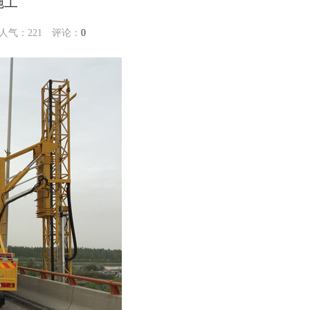
施工
3 人气：
221
评论：
0